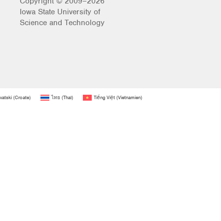
Copyright © 2009–2026
Iowa State University of
Science and Technology
vatski
(
Croate
)
ไทย
(
Thaï
)
Tiếng Việt
(
Vietnamien
)