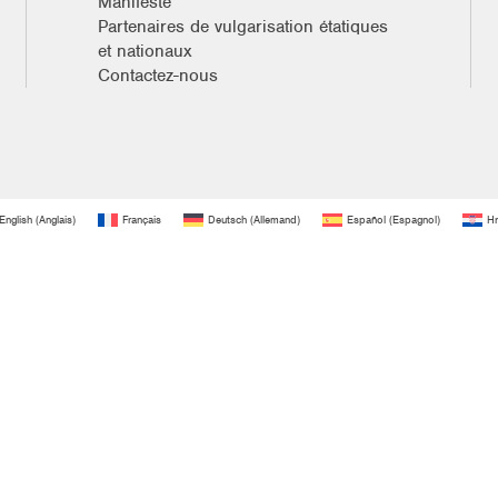
Manifeste
Partenaires de vulgarisation étatiques
et nationaux
Contactez-nous
English
(
Anglais
)
Français
Deutsch
(
Allemand
)
Español
(
Espagnol
)
Hr