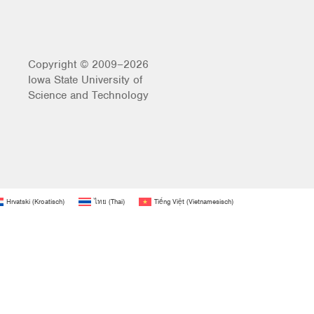
Copyright © 2009–2026
Iowa State University of
Science and Technology
Hrvatski
(
Kroatisch
)
ไทย
(
Thai
)
Tiếng Việt
(
Vietnamesisch
)