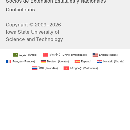
Socios de Extensión Estatales y Nacionales
Contáctenos
Copyright © 2009–2026
Iowa State University of
Science and Technology
العربية
(
Árabe
)
简体中文
(
Chino simplificado
)
English
(
Inglés
)
Français
(
Francés
)
Deutsch
(
Alemán
)
Español
Hrvatski
(
Croata
)
ไทย
(
Tailandés
)
Tiếng Việt
(
Vietnamita
)