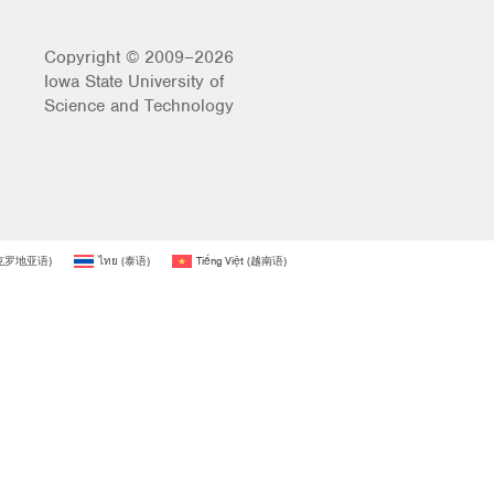
Copyright © 2009–2026
Iowa State University of
Science and Technology
克罗地亚语
)
ไทย
(
泰语
)
Tiếng Việt
(
越南语
)