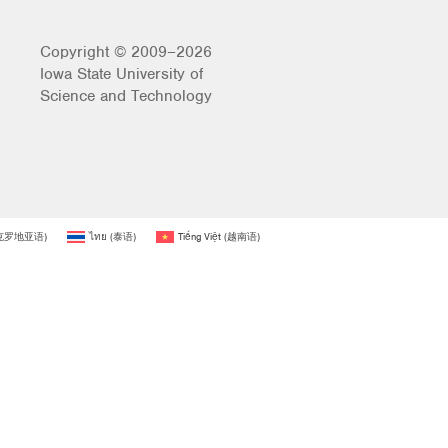
Copyright © 2009–2026
Iowa State University of
Science and Technology
克罗地亚语
)
ไทย
(
泰语
)
Tiếng Việt
(
越南语
)