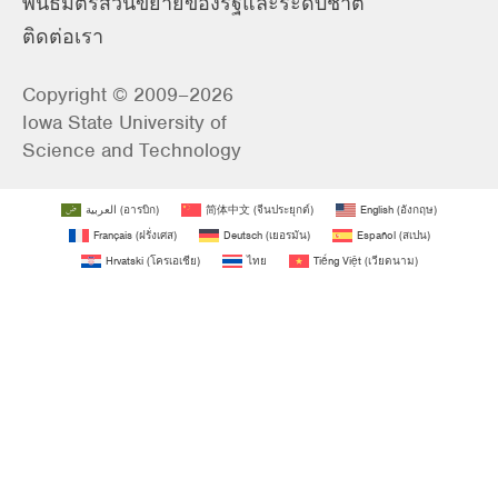
พันธมิตรส่วนขยายของรัฐและระดับชาติ
ติดต่อเรา
Copyright © 2009–2026
Iowa State University of
Science and Technology
العربية
(
อารบิก
)
简体中文
(
จีนประยุกต์
)
English
(
อังกฤษ
)
Français
(
ฝรั่งเศส
)
Deutsch
(
เยอรมัน
)
Español
(
สเปน
)
Hrvatski
(
โครเอเชีย
)
ไทย
Tiếng Việt
(
เวียดนาม
)