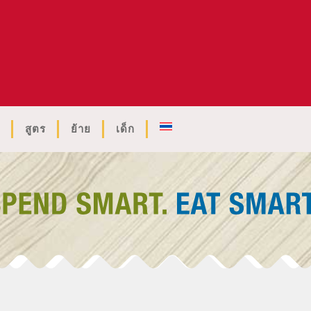
สูตร
ย้าย
เด็ก