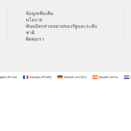
ข้อมูลเพิ่มเติม
นโยบาย
พันธมิตรส่วนขยายของรัฐและระดับ
ชาติ
ติดต่อเรา
glish
(
อังกฤษ
)
Français
(
ฝรั่งเศส
)
Deutsch
(
เยอรมัน
)
Español
(
สเปน
)