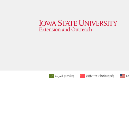
العربية
(
อารบิก
)
简体中文
(
จีนประยุกต์
)
En