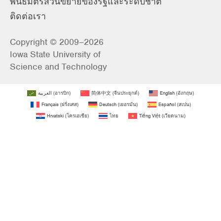
พันธมิตรส่วนขยายของรัฐและระดับชาติ
ติดต่อเรา
Copyright © 2009–2026
Iowa State University of
Science and Technology
العربية
(
อารบิก
)
简体中文
(
จีนประยุกต์
)
English
(
อังกฤษ
)
Français
(
ฝรั่งเศส
)
Deutsch
(
เยอรมัน
)
Español
(
สเปน
)
Hrvatski
(
โครเอเชีย
)
ไทย
Tiếng Việt
(
เวียดนาม
)