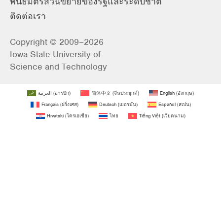
พันธมิตรส่วนขยายของรัฐและระดับชาติ
ติดต่อเรา
Copyright © 2009–2026
Iowa State University of
Science and Technology
العربية
(
อารบิก
)
简体中文
(
จีนประยุกต์
)
English
(
อังกฤษ
)
Français
(
ฝรั่งเศส
)
Deutsch
(
เยอรมัน
)
Español
(
สเปน
)
Hrvatski
(
โครเอเชีย
)
ไทย
Tiếng Việt
(
เวียดนาม
)