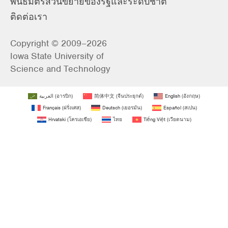
พันธมิตรส่วนขยายของรัฐและระดับชาติ
ติดต่อเรา
Copyright © 2009–2026
Iowa State University of
Science and Technology
العربية
(
อารบิก
)
简体中文
(
จีนประยุกต์
)
English
(
อังกฤษ
)
Français
(
ฝรั่งเศส
)
Deutsch
(
เยอรมัน
)
Español
(
สเปน
)
Hrvatski
(
โครเอเชีย
)
ไทย
Tiếng Việt
(
เวียดนาม
)