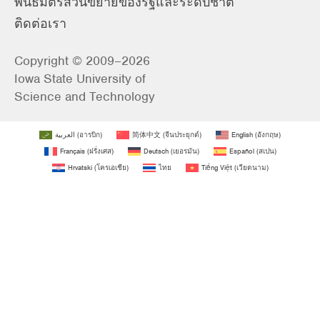
พันธมิตรส่วนขยายของรัฐและระดับชาติ
ติดต่อเรา
Copyright © 2009–2026
Iowa State University of
Science and Technology
العربية
(
อารบิก
)
简体中文
(
จีนประยุกต์
)
English
(
อังกฤษ
)
Français
(
ฝรั่งเศส
)
Deutsch
(
เยอรมัน
)
Español
(
สเปน
)
Hrvatski
(
โครเอเชีย
)
ไทย
Tiếng Việt
(
เวียดนาม
)