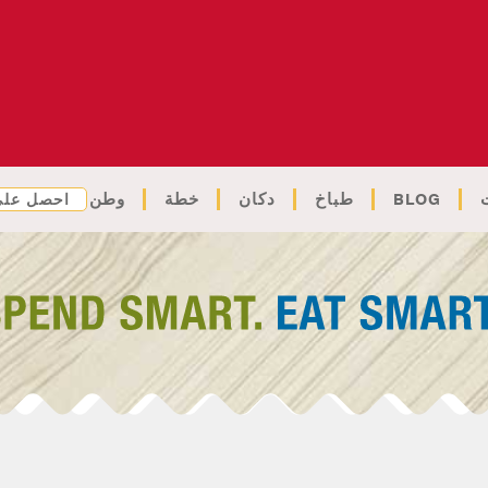
BLOG
طباخ
دكان
خطة
وطن
احصل على 