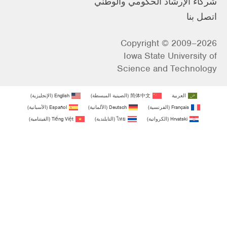
شركاء الإرشاد الحكومي والوطني
اتصل بنا
Copyright © 2009–2026
Iowa State University of
Science and Technology
العربية
简体中文
(
الصينية المبسطة
)
English
(
الإنجليزية
)
Français
(
الفرنسية
)
Deutsch
(
الألمانية
)
Español
(
الأسبانية
)
Hrvatski
(
الكرواتية
)
ไทย
(
التايلندية
)
Tiếng Việt
(
الفيتنامية
)