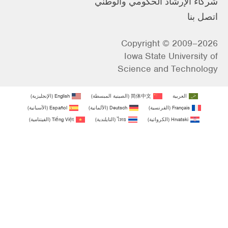
شركاء الإرشاد الحكومي والوطني
اتصل بنا
Copyright © 2009–2026
Iowa State University of
Science and Technology
العربية
简体中文
(
الصينية المبسطة
)
English
(
الإنجليزية
)
Français
(
الفرنسية
)
Deutsch
(
الألمانية
)
Español
(
الأسبانية
)
Hrvatski
(
الكرواتية
)
ไทย
(
التايلندية
)
Tiếng Việt
(
الفيتنامية
)