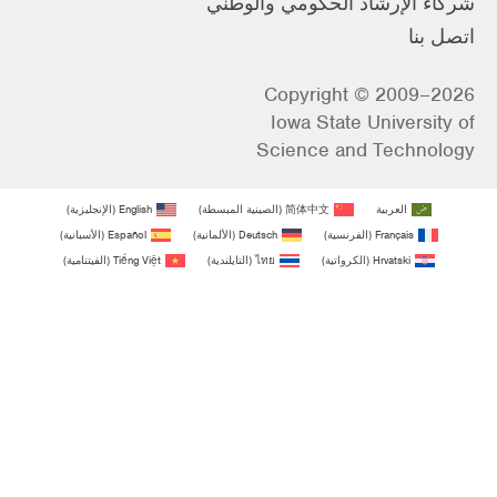
شركاء الإرشاد الحكومي والوطني
اتصل بنا
Copyright © 2009–2026
Iowa State University of
Science and Technology
العربية
简体中文
(
الصينية المبسطة
)
English
(
الإنجليزية
)
Français
(
الفرنسية
)
Deutsch
(
الألمانية
)
Español
(
الأسبانية
)
Hrvatski
(
الكرواتية
)
ไทย
(
التايلندية
)
Tiếng Việt
(
الفيتنامية
)