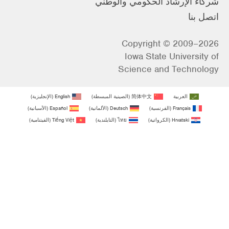
شركاء الإرشاد الحكومي والوطني
اتصل بنا
Copyright © 2009–2026
Iowa State University of
Science and Technology
العربية
简体中文
(
الصينية المبسطة
)
English
(
الإنجليزية
)
Français
(
الفرنسية
)
Deutsch
(
الألمانية
)
Español
(
الأسبانية
)
Hrvatski
(
الكرواتية
)
ไทย
(
التايلندية
)
Tiếng Việt
(
الفيتنامية
)