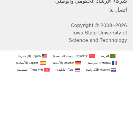
شركاء الإرشاد الحكومي والوطني
اتصل بنا
Copyright © 2009–2026
Iowa State University of
Science and Technology
العربية
简体中文
(
الصينية المبسطة
)
English
(
الإنجليزية
)
Français
(
الفرنسية
)
Deutsch
(
الألمانية
)
Español
(
الأسبانية
)
Hrvatski
(
الكرواتية
)
ไทย
(
التايلندية
)
Tiếng Việt
(
الفيتنامية
)