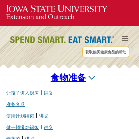
获取购买健康食品的帮助
食物准备
让孩子进入厨房
|
讲义
准备冬瓜
使用计划结束
|
讲义
做一顿慢炖锅饭
|
讲义