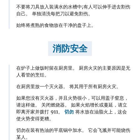
不要将刀具放入装满水的水槽中;有人可以伸手进去割伤
自己。 单独清洗每把刀以避免割伤。
始终将煮熟的食物放在干净的盘子上。
消防安全
在炉子上做饭时留在厨房里。 厨房火灾的主要原因是无
人看管的烹饪。
在厨房里放一个灭火器。 将其用于所有厨房火灾。
如果您没有灭火器，并且火势很小，可以用盖子窒息，
请这样做。 关闭燃烧器。 如果火焰增长或蔓延，请立
即离开家并拨打 911。
切勿
将水放在油脂火上，这会
使火势变得更糟。
切勿在装有热油的平底锅中加水。 它会飞溅并可能烧伤
某人。