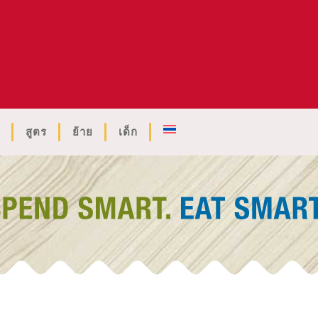
สูตร
ย้าย
เด็ก