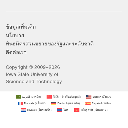
ข้อมูลเพิ่มเติม
นโยบาย
พันธมิตรส่วนขยายของรัฐและระดับชาติ
ติดต่อเรา
Copyright © 2009–2026
Iowa State University of
Science and Technology
العربية
(
อารบิก
)
简体中文
(
จีนประยุกต์
)
English
(
อังกฤษ
)
Français
(
ฝรั่งเศส
)
Deutsch
(
เยอรมัน
)
Español
(
สเปน
)
Hrvatski
(
โครเอเชีย
)
ไทย
Tiếng Việt
(
เวียดนาม
)