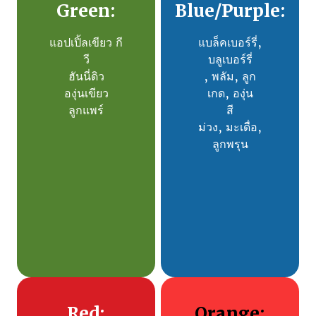
Green:
Blue/Purple:
แอปเปิ้ลเขียว กี
แบล็คเบอร์รี่,
วี
บลูเบอร์รี่
ฮันนี่ดิว
, พลัม, ลูก
องุ่นเขียว
เกด, องุ่น
ลูกแพร์
สี
ม่วง, มะเดื่อ,
ลูกพรุน
Red:
Orange: