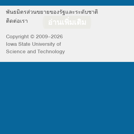
นโยบาย
พันธมิตรส่วนขยายของรัฐและระดับชาติ
ติดต่อเรา
อ่านเพิ่มเติม
Copyright © 2009–2026
Iowa State University of
Science and Technology
العربية
(
อารบิก
)
简体中文
(
จีนประยุกต์
)
English
(
อังกฤษ
)
Français
(
ฝรั่งเศส
)
Deutsch
(
เยอรมัน
)
Español
(
สเปน
)
Hrvatski
(
โครเอเชีย
)
ไทย
Tiếng Việt
(
เวียดนาม
)