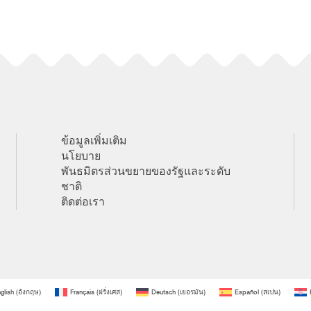
ข้อมูลเพิ่มเติม
นโยบาย
พันธมิตรส่วนขยายของรัฐและระดับ
ชาติ
ติดต่อเรา
glish
(
อังกฤษ
)
Français
(
ฝรั่งเศส
)
Deutsch
(
เยอรมัน
)
Español
(
สเปน
)