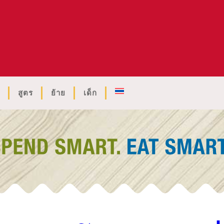
สูตร
ย้าย
เด็ก