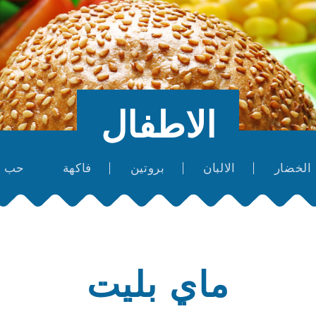
الاطفال
الخضار
الالبان
بروتين
فاكهة
حب
ماي بليت