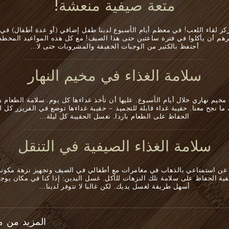
متعة صيفية منعشة!
كز لقاء اللعب! في معظم أيام الأسبوع لدينا طفل إضافي (أو عدة أطفال) في م
هم أن يأكلوا في فترة ساعتين حتى هذا الصيف! مع كل هذه المواعيد المخططة
أحتفظ بالكثير من الوجبات الخفيفة والمشروبات حتى لا…
سلامة الغذاء في مخيم النهار
خيم نهاري خلال أيام الأسبوع. عليها أن تأخذ غداءها كل يوم. سلامة الطعام هي
 ما نجح معنا. حقيبة غداء قابلة للتجميد – حقيبة غداءها توضع في الفريزر كل ل
الحفاظ على الطعام باردا. نغسل الحقيبة كل ليلة…
سلامة الغذاء الصيفية في التنقل
عن استمتاعي بالذهاب في مغامرات مع أطفالي في الصيف وتجهيز نزهة مكونة 
فية الحفاظ على سلامة تلك النزهات للأكل. غسل اليدين: إذا كنا في مكان يوج
أسهل طريقة لغسل يديك. لكن غالبا لا تتوفر لدينا…
المزيد من مد