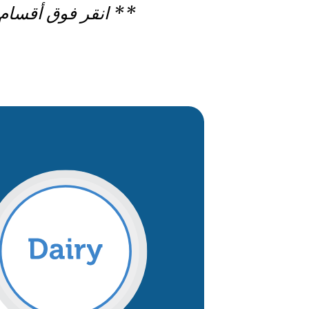
** انقر فوق أقسام مختلفة ** من MyPlate ل